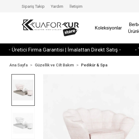
Sipariş Takip
Yardım
İletişim
Berb
Koleksiyonlar
Ürünl
retici Firma Garantisi | İmalattan Direkt Satış -
- Tüm Kre
Ana Sayfa
Güzellik ve Cilt Bakım
Pedikür & Spa