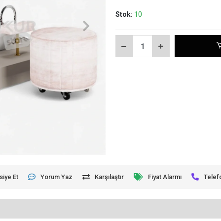
Stok:
10
siye Et
Yorum Yaz
Karşılaştır
Fiyat Alarmı
Telef