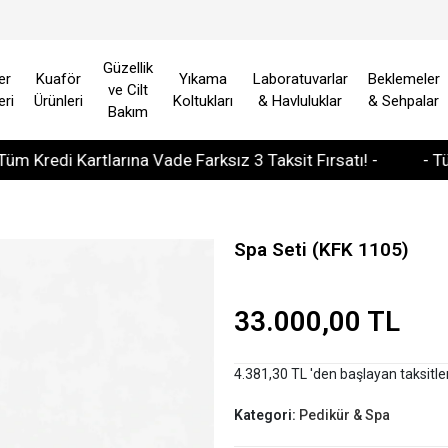
Güzellik
er
Kuaför
Yıkama
Laboratuvarlar
Beklemeler
ve Cilt
eri
Ürünleri
Koltukları
& Havluluklar
& Sehpalar
Bakım
di Kartlarına Vade Farksız 3 Taksit Fırsatı! -
- Tüm Avru
Spa Seti (KFK 1105)
33.000,00 TL
4.381,30 TL 'den başlayan taksitle
Kategori:
Pedikür & Spa