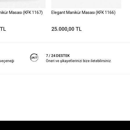
ikür Masası (KFK 1167)
Elegant Manikür Masası (KFK 1166)
M
 TL
25.000,00 TL
2
7 / 24 DESTEK
 seçeneği
Öneri ve şikayetlerinizi bize iletebilirsiniz.