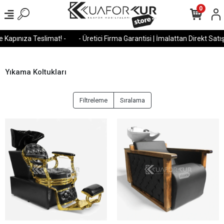
0
pınıza Teslimat! -
- Üretici Firma Garantisi | İmalattan Direkt Satış -
Yıkama Koltukları
Filtreleme
Sıralama