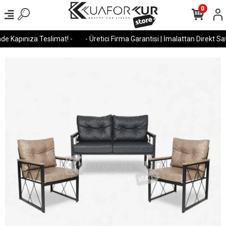
0
e Kapınıza Teslimat! -
- Üretici Firma Garantisi | İmalattan Direkt Satı