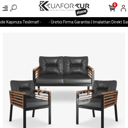
0
e Kapınıza Teslimat! -
- Üretici Firma Garantisi | İmalattan Direkt Satı