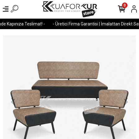
0
e Kapınıza Teslimat! -
- Üretici Firma Garantisi | İmalattan Direkt Satı