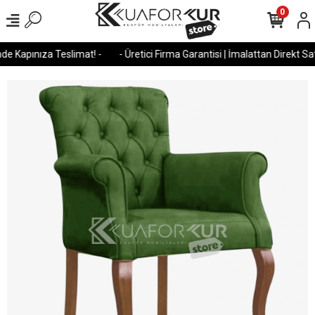
0
e Kapınıza Teslimat! -
- Üretici Firma Garantisi | İmalattan Direkt Satı