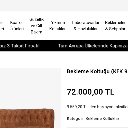
Güzellik
er
Kuaför
Yıkama
Laboratuvarlar
Beklemeler
ve Cilt
eri
Ürünleri
Koltukları
& Havluluklar
& Sehpalar
Bakım
ksit Fırsatı! -
- Tüm Avrupa Ülkelerinde Kapınıza Teslim
Bekleme Koltuğu (KFK 9
72.000,00 TL
9.559,20 TL 'den başlayan taksitle
Kategori:
Bekleme Koltukları