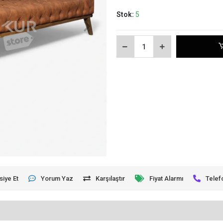
Stok:
5
siye Et
Yorum Yaz
Karşılaştır
Fiyat Alarmı
Telef