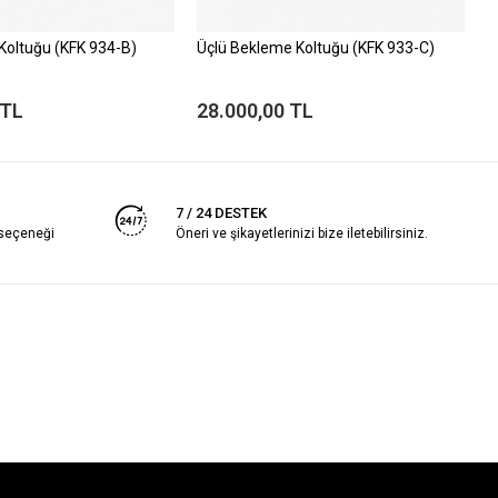
 Koltuğu (KFK 934-B)
Üçlü Bekleme Koltuğu (KFK 933-C)
B
 TL
28.000,00 TL
1
7 / 24 DESTEK
 seçeneği
Öneri ve şikayetlerinizi bize iletebilirsiniz.