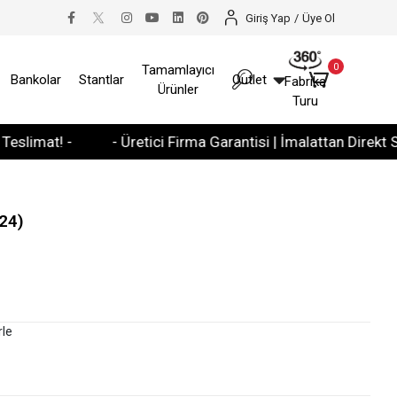
Giriş Yap
/
Üye Ol
0
Tamamlayıcı
Bankolar
Stantlar
Outlet
Fabrika
Ürünler
Turu
at! -
- Üretici Firma Garantisi | İmalattan Direkt Satış -
24)
rle