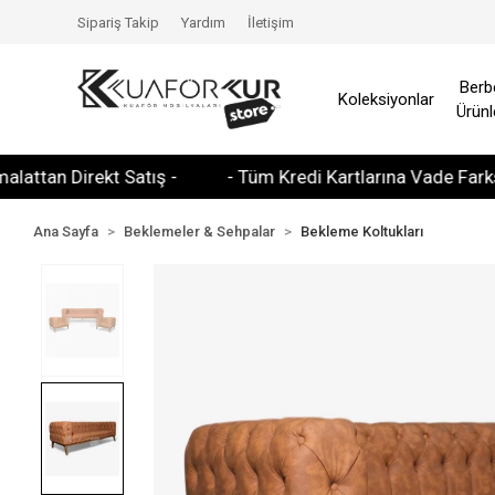
Sipariş Takip
Yardım
İletişim
Berb
Koleksiyonlar
Ürünl
an Direkt Satış -
- Tüm Kredi Kartlarına Vade Farksız 3 Ta
Ana Sayfa
Beklemeler & Sehpalar
Bekleme Koltukları