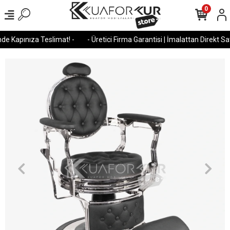
0
e Kapınıza Teslimat! -
- Üretici Firma Garantisi | İmalattan Direkt Satı