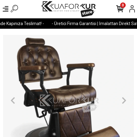
0
e Kapınıza Teslimat! -
- Üretici Firma Garantisi | İmalattan Direkt Satı