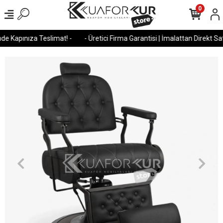
0
e Kapınıza Teslimat! -
- Üretici Firma Garantisi | İmalattan Direkt Satı