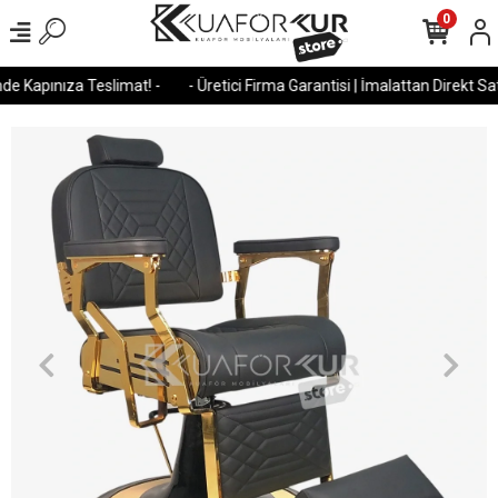
0
e Kapınıza Teslimat! -
- Üretici Firma Garantisi | İmalattan Direkt Satı