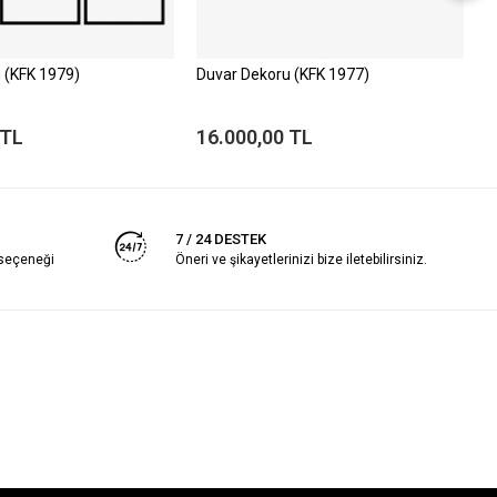
 (KFK 1979)
Duvar Dekoru (KFK 1977)
D
 TL
16.000,00 TL
1
7 / 24 DESTEK
 seçeneği
Öneri ve şikayetlerinizi bize iletebilirsiniz.