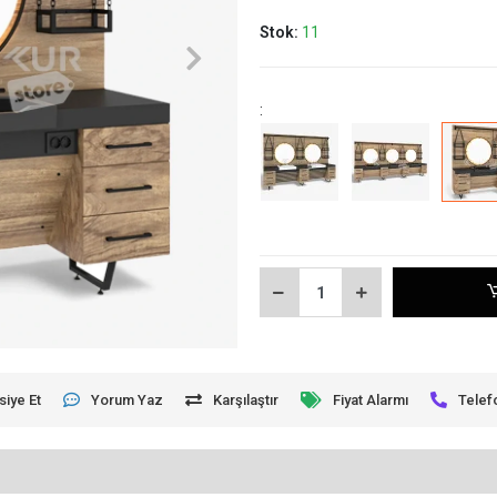
Stok:
11
:
siye Et
Yorum Yaz
Karşılaştır
Fiyat Alarmı
Telef