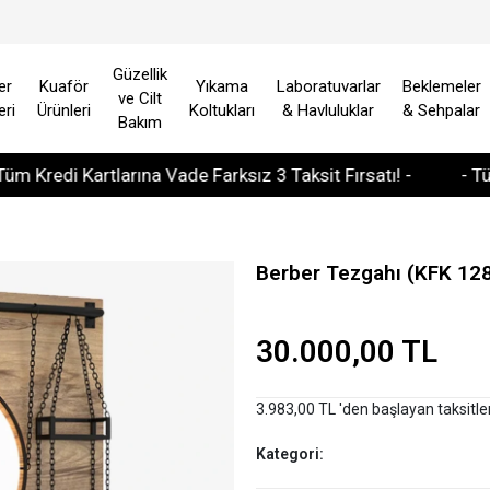
Güzellik
er
Kuaför
Yıkama
Laboratuvarlar
Beklemeler
ve Cilt
eri
Ürünleri
Koltukları
& Havluluklar
& Sehpalar
Bakım
edi Kartlarına Vade Farksız 3 Taksit Fırsatı! -
- Tüm Avr
Berber Tezgahı (KFK 12
30.000,00 TL
3.983,00 TL 'den başlayan taksitle
Kategori: