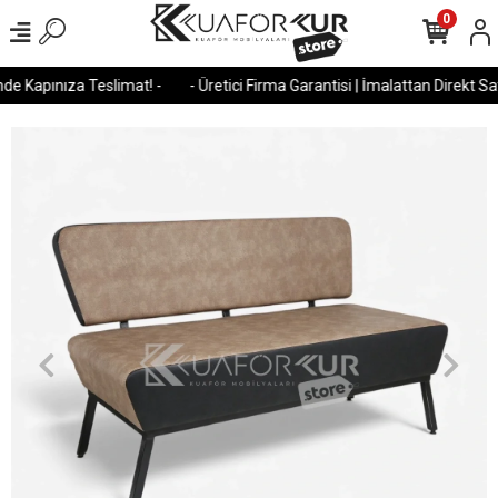
0
e Kapınıza Teslimat! -
- Üretici Firma Garantisi | İmalattan Direkt Satı