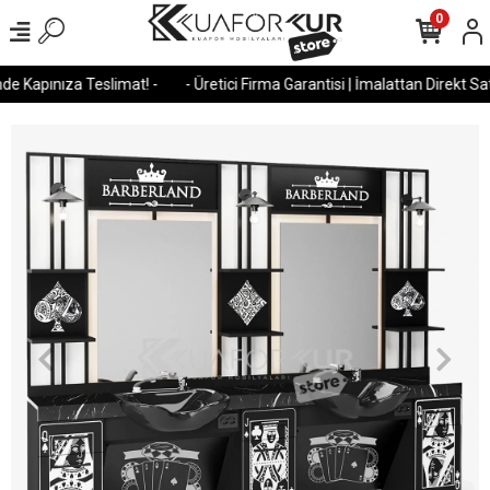
0
e Kapınıza Teslimat! -
- Üretici Firma Garantisi | İmalattan Direkt Satı