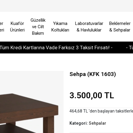
Güzellik
er
Kuaför
Yıkama
Laboratuvarlar
Beklemeler
ve Cilt
eri
Ürünleri
Koltukları
& Havluluklar
& Sehpalar
Bakım
di Kartlarına Vade Farksız 3 Taksit Fırsatı! -
- Tüm Avru
Sehpa (KFK 1603)
3.500,00 TL
464,68 TL 'den başlayan taksitlerl
Kategori:
Sehpalar