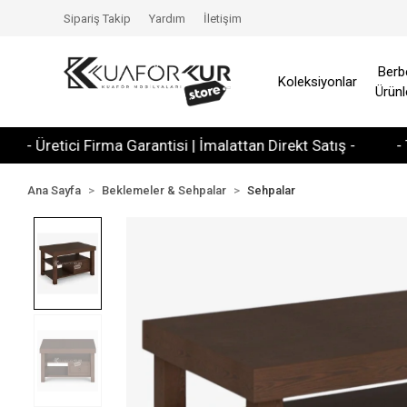
Sipariş Takip
Yardım
İletişim
Berb
Koleksiyonlar
Ürünl
retici Firma Garantisi | İmalattan Direkt Satış -
- Tüm Kre
Ana Sayfa
Beklemeler & Sehpalar
Sehpalar