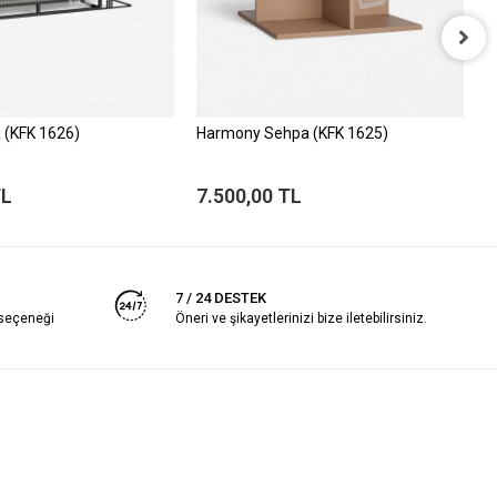
 (KFK 1626)
Harmony Sehpa (KFK 1625)
E
TL
7.500,00 TL
8
7 / 24 DESTEK
 seçeneği
Öneri ve şikayetlerinizi bize iletebilirsiniz.