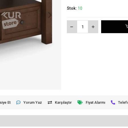
Stok:
10
siye Et
Yorum Yaz
Karşılaştır
Fiyat Alarmı
Telef