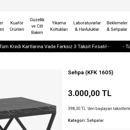
Güzellik
er
Kuaför
Yıkama
Laboratuvarlar
Beklemeler
ve Cilt
eri
Ürünleri
Koltukları
& Havluluklar
& Sehpalar
Bakım
edi Kartlarına Vade Farksız 3 Taksit Fırsatı! -
- Tüm Avr
Sehpa (KFK 1605)
3.000,00 TL
398,30 TL 'den başlayan taksitlerl
Kategori:
Sehpalar