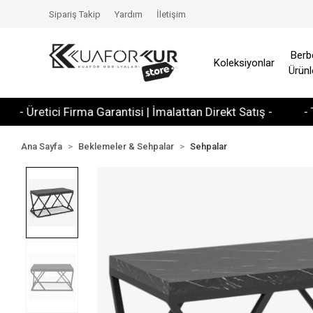
Sipariş Takip
Yardım
İletişim
Berb
Koleksiyonlar
Ürünl
retici Firma Garantisi | İmalattan Direkt Satış -
- Tüm Kr
Ana Sayfa
Beklemeler & Sehpalar
Sehpalar