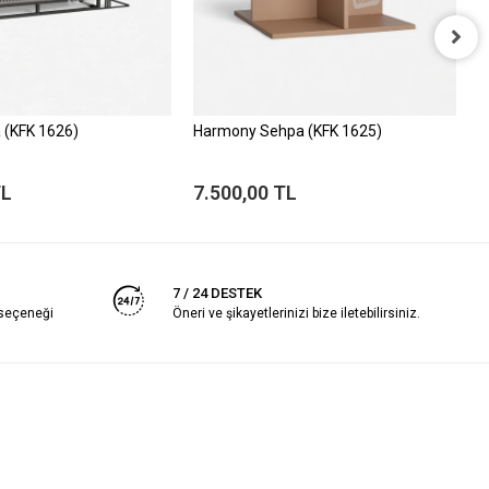
 (KFK 1626)
Harmony Sehpa (KFK 1625)
E
TL
7.500,00 TL
8
7 / 24 DESTEK
 seçeneği
Öneri ve şikayetlerinizi bize iletebilirsiniz.