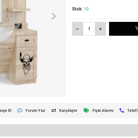
Stok:
10
siye Et
Yorum Yaz
Karşılaştır
Fiyat Alarmı
Telef