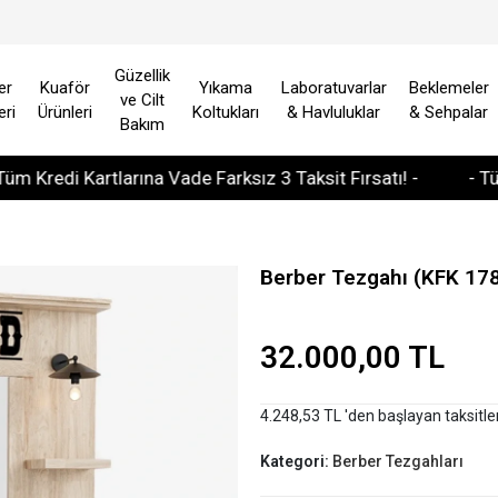
Güzellik
er
Kuaför
Yıkama
Laboratuvarlar
Beklemeler
ve Cilt
eri
Ürünleri
Koltukları
& Havluluklar
& Sehpalar
Bakım
di Kartlarına Vade Farksız 3 Taksit Fırsatı! -
- Tüm Avrup
Berber Tezgahı (KFK 17
32.000,00 TL
4.248,53 TL 'den başlayan taksitle
Kategori:
Berber Tezgahları