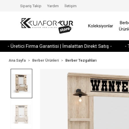
Sipariş Takip
Yardım
İletişim
Berb
Koleksiyonlar
Ürünl
etici Firma Garantisi | İmalattan Direkt Satış -
- Tüm Kre
Ana Sayfa
Berber Ürünleri
Berber Tezgahları