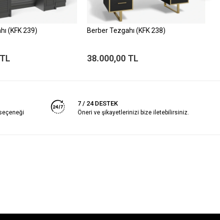
hı (KFK 239)
Berber Tezgahı (KFK 238)
B
 TL
38.000,00 TL
4
7 / 24 DESTEK
 seçeneği
Öneri ve şikayetlerinizi bize iletebilirsiniz.