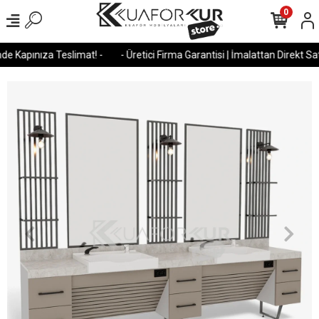
0
e Kapınıza Teslimat! -
- Üretici Firma Garantisi | İmalattan Direkt Satı