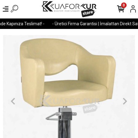
0
e Kapınıza Teslimat! -
- Üretici Firma Garantisi | İmalattan Direkt Satı