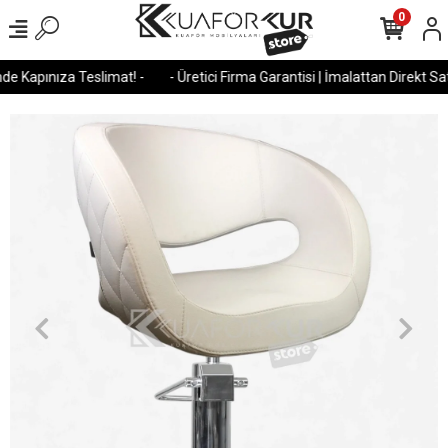
0
e Kapınıza Teslimat! -
- Üretici Firma Garantisi | İmalattan Direkt Satı