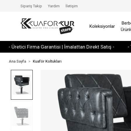
Sipariş Takip
Yardım
İletişim
Berb
Koleksiyonlar
Ürünl
 Üretici Firma Garantisi | İmalattan Direkt Satış -
- Tüm K
Ana Sayfa
Kuaför Koltukları