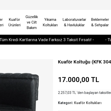
Güzellik
er
Kuaför
Yıkama
Laboratuvarlar
Beklemeler
ve Cilt
eri
Ürünleri
Koltukları
& Havluluklar
& Sehpalar
Bakım
redi Kartlarına Vade Farksız 3 Taksit Fırsatı! -
- Tüm Av
Kuaför Koltuğu (KFK 304
17.000,00 TL
2.257,03 TL 'den başlayan taksitle
Kategori:
Kuaför Koltukları