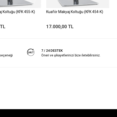
j Koltuğu (KFK 455-K)
Kuaför Makyaj Koltuğu (KFK 454-K)
K
 TL
17.000,00 TL
1
7 / 24 DESTEK
 seçeneği
Öneri ve şikayetlerinizi bize iletebilirsiniz.