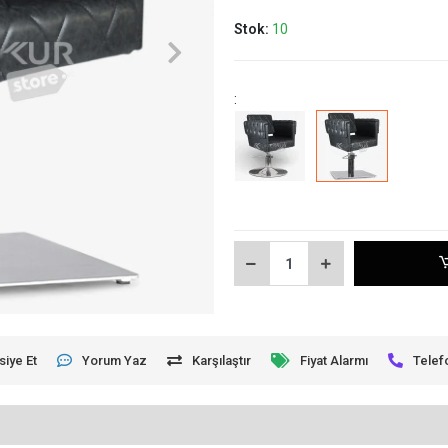
Stok:
10
:
siye Et
Yorum Yaz
Karşılaştır
Fiyat Alarmı
Telef