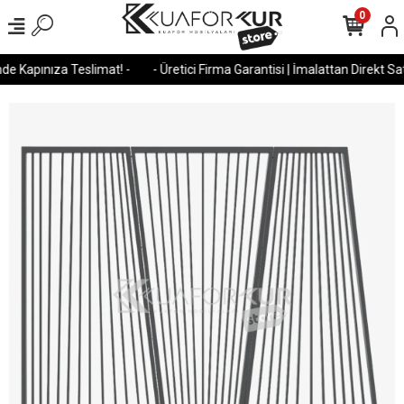
0
e Kapınıza Teslimat! -
- Üretici Firma Garantisi | İmalattan Direkt Satı