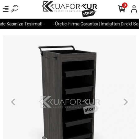
0
e Kapınıza Teslimat! -
- Üretici Firma Garantisi | İmalattan Direkt Satı