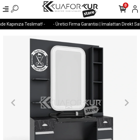
0
e Kapınıza Teslimat! -
- Üretici Firma Garantisi | İmalattan Direkt Satı